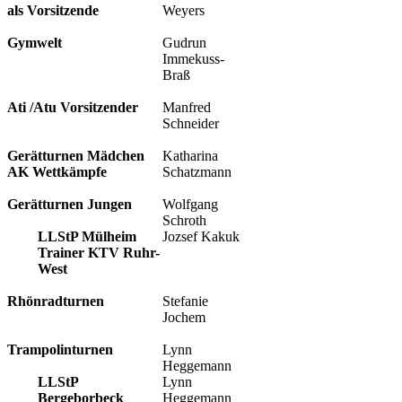
als Vorsitzende
Weyers
Gymwelt
Gudrun
Immekuss-
Braß
Ati /Atu Vorsitzender
Manfred
Schneider
Gerätturnen Mädchen
Katharina
AK Wettkämpfe
Schatzmann
Gerätturnen Jungen
Wolfgang
Schroth
LLStP Mülheim
Jozsef Kakuk
Trainer KTV Ruhr-
West
Rhönradturnen
Stefanie
Jochem
Trampolinturnen
Lynn
Heggemann
LLStP
Lynn
Bergeborbeck
Heggemann