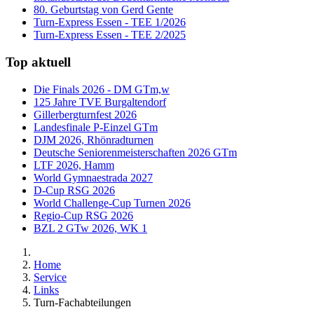
80. Geburtstag von Gerd Gente
Turn-Express Essen - TEE 1/2026
Turn-Express Essen - TEE 2/2025
Top aktuell
Die Finals 2026 - DM GTm,w
125 Jahre TVE Burgaltendorf
Gillerbergturnfest 2026
Landesfinale P-Einzel GTm
DJM 2026, Rhönradturnen
Deutsche Seniorenmeisterschaften 2026 GTm
LTF 2026, Hamm
World Gymnaestrada 2027
D-Cup RSG 2026
World Challenge-Cup Turnen 2026
Regio-Cup RSG 2026
BZL 2 GTw 2026, WK 1
Home
Service
Links
Turn-Fachabteilungen