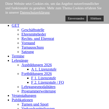
Gemeinschaft Essener Turnvereine e.V.
Diese Website setzt Cookies ein, um das Angebot nutzerfreundlicher
Der Verband für Gymnastik +
und funktionaler zu gestalten. Mehr zum Thema Cookies erfahren Sie
Turnen, Freizeit + Gesundheit in Essen
in unserer
Datenschutzerklärung
.
Einverstanden
Ablehnen
Home
GET
Geschäftsstelle
Ehrenmitglieder
Rechts- und Ehrenrat
Vorstand
Turnausschuss
Satzung
Termine
Lehrgänge
Ausbildungen 2026
A 1. Lizenzstufe
Fortbildungen 2026
F 1. Lizenzstufe
F 2. Lizenzstufe / FQ
Lehrgangsmodalitäten
Programmerweiterung
Veranstaltungen
Publikationen
Turnen und Sport
Verbandsmitteilungen