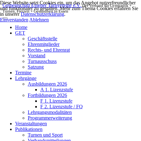
Diese Website setzt Cookies ein, um das Angebot nutzerfreundlicher
Gemeinschaft Essener Turnvereine e.V.
Der Verband für Gymnastik +
und funktionaler zu gestalten. Mehr zum Thema Cookies erfahren Sie
Turnen, Freizeit + Gesundheit in Essen
in unserer
Datenschutzerklärung
.
Einverstanden
Ablehnen
Home
GET
Geschäftsstelle
Ehrenmitglieder
Rechts- und Ehrenrat
Vorstand
Turnausschuss
Satzung
Termine
Lehrgänge
Ausbildungen 2026
A 1. Lizenzstufe
Fortbildungen 2026
F 1. Lizenzstufe
F 2. Lizenzstufe / FQ
Lehrgangsmodalitäten
Programmerweiterung
Veranstaltungen
Publikationen
Turnen und Sport
Verbandsmitteilungen