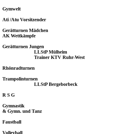
Gymwelt
Ati /Atu Vorsitzender
Gerätturnen Mädchen
AK Wettkämpfe
Gerätturnen Jungen
LLStP Mülheim
Trainer KTV Ruhr-West
Rhönradturnen
Trampolinturnen
LLStP Bergeborbeck
R S G
Gymnastik
& Gymn. und Tanz
Faustball
Volleyball