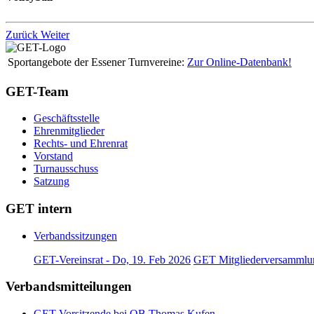
Zurück
Weiter
Sportangebote der Essener Turnvereine:
Zur Online-Datenbank!
GET-Team
Geschäftsstelle
Ehrenmitglieder
Rechts- und Ehrenrat
Vorstand
Turnausschuss
Satzung
GET intern
Verbandssitzungen
GET-Vereinsrat - Do, 19. Feb 2026
GET Mitgliederversammlun
Verbandsmitteilungen
GET-Vorsitzende bei OB Thomas Kufen