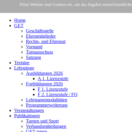
Gemeinschaft Essener Turnvereine e.V.
Diese Website setzt Cookies ein, um das Angebot nutzerfreundlich
Der Verband für Gymnastik + Turne
Home
GET
Geschäftsstelle
Ehrenmitglieder
Rechts- und Ehrenrat
Vorstand
Turnausschuss
Satzung
Termine
Lehrgänge
Ausbildungen 2026
A 1. Lizenzstufe
Fortbildungen 2026
F 1. Lizenzstufe
F 2. Lizenzstufe / FQ
Lehrgangsmodalitäten
Programmerweiterung
Veranstaltungen
Publikationen
Turnen und Sport
Verbandsmitteilungen
GET intern