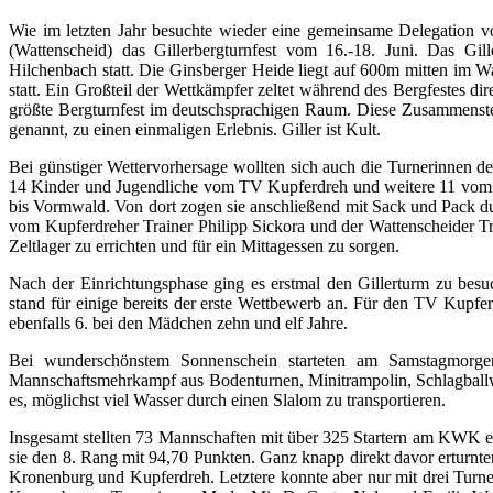
Wie im letzten Jahr besuchte wieder eine gemeinsame Delegation
(Wattenscheid) das Gillerbergturnfest vom 16.-18. Juni. Das Gill
Hilchenbach statt. Die Ginsberger Heide liegt auf 600m mitten im W
statt. Ein Großteil der Wettkämpfer zeltet während des Bergfestes di
größte Bergturnfest im deutschsprachigen Raum. Diese Zusammenstell
genannt, zu einen einmaligen Erlebnis. Giller ist Kult.
Bei günstiger Wettervorhersage wollten sich auch die Turnerinnen 
14 Kinder und Jugendliche vom TV Kupferdreh und weitere 11 vom
bis Vormwald. Von dort zogen sie anschließend mit Sack und Pack 
vom Kupferdreher Trainer Philipp Sickora und der Wattenscheider T
Zeltlager zu errichten und für ein Mittagessen zu sorgen.
Nach der Einrichtungsphase ging es erstmal den Gillerturm zu bes
stand für einige bereits der erste Wettbewerb an. Für den TV Kupfe
ebenfalls 6. bei den Mädchen zehn und elf Jahre.
Bei wunderschönstem Sonnenschein starteten am Samstagmorgen
Mannschaftsmehrkampf aus Bodenturnen, Minitrampolin, Schlagballwur
es, möglichst viel Wasser durch einen Slalom zu transportieren.
Insgesamt stellten 73 Mannschaften mit über 325 Startern am KWK e
sie den 8. Rang mit 94,70 Punkten. Ganz knapp direkt davor erturnt
Kronenburg und Kupferdreh. Letztere konnte aber nur mit drei Turne