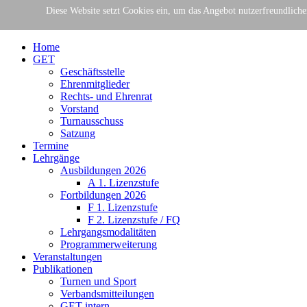
Gemeinschaft Essener Turnvereine e.V.
Diese Website setzt Cookies ein, um das Angebot nutzerfreundlich
Der Verband für Gymnastik + Turne
Home
GET
Geschäftsstelle
Ehrenmitglieder
Rechts- und Ehrenrat
Vorstand
Turnausschuss
Satzung
Termine
Lehrgänge
Ausbildungen 2026
A 1. Lizenzstufe
Fortbildungen 2026
F 1. Lizenzstufe
F 2. Lizenzstufe / FQ
Lehrgangsmodalitäten
Programmerweiterung
Veranstaltungen
Publikationen
Turnen und Sport
Verbandsmitteilungen
GET intern