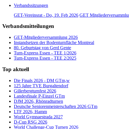
Verbandssitzungen
GET-Vereinsrat - Do, 19. Feb 2026
GET Mitgliederversammlun
Verbandsmitteilungen
GET-Mitgliederversammlung 2026
Instandsetzen der Bodenturnfläche Montreal
80. Geburtstag von Gerd Gente
Turn-Express Essen - TEE 1/2026
Turn-Express Essen - TEE 2/2025
Top aktuell
Die Finals 2026 - DM GTm,w
125 Jahre TVE Burgaltendorf
Gillerbergturnfest 2026
Landesfinale P-Einzel GTm
DJM 2026, Rhönradturnen
Deutsche Seniorenmeisterschaften 2026 GTm
LTF 2026, Hamm
World Gymnaestrada 2027
D-Cup RSG 2026
World Challenge-Cup Turnen 2026