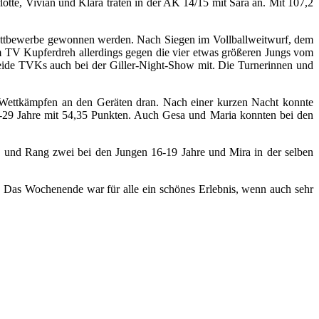
tte, Vivian und Klara traten in der AK 14/15 mit Sara an. Mit 107,2
Wettbewerbe gewonnen werden. Nach Siegen im Vollballweitwurf, dem
m TV Kupferdreh allerdings gegen die vier etwas größeren Jungs vom
beide TVKs auch bei der Giller-Night-Show mit. Die Turnerinnen und
 Wettkämpfen an den Geräten dran. Nach einer kurzen Nacht konnte
 19-29 Jahre mit 54,35 Punkten. Auch Gesa und Maria konnten bei den
en und Rang zwei bei den Jungen 16-19 Jahre und Mira in der selben
Das Wochenende war für alle ein schönes Erlebnis, wenn auch sehr