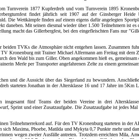
 vom Turnverein 1877 Kupferdreh und vom Turnverein 1895 Kronenb
erbergturnfest findet jährlich seit 1907 auf der Ginsberger Heide 
ald. Die Wettkämpfe finden auf einem eigens dafür angelegten Sportpl
rekt daneben. Mit seinen diesmal wieder über 1.500 Teilnehmern ist es 
ung macht das Gillerbergfest, bei den eingefleischten Fans nur "Gill
der beiden TVKs die Atmosphäre nicht entgehen lassen. Zusammen fuh
 TV Kronenburg mit Trainer Michael Alfermann am Freitag mit dem 
durch den Wald bis zum Giller. Oben angekommen hieß es, gemeinsam 
rainerin Merle per Transporter angefahrenen Zelte zu einem gemeinsa
uchen und die Aussicht über das Siegerland zu bewundern. Anschließ
rdreh starteten Jonathan in der Altersklasse 16 und 17 Jahre im 5Km
 insgesamt fünf Teams der beiden Vereine in drei Altersklassen
f, Sprint und einer Zusatzaufgabe. Die Zusatzaufgabe ist jedes Mal a
inen Teilnehmerrekord auf. Für den TV Kronenburg starteten in der 
en sich Maxima, Phoebe, Matilda und Mykyta 0,7 Punkte mehr und damit
rinnen wegen zweier Ausfälle antreten. Trotzdem erreichten Mila, Ame