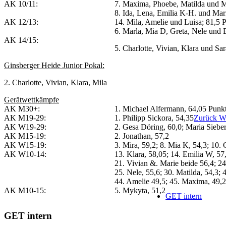
AK 10/11:
7. Maxima, Phoebe, Matilda und 
8. Ida, Lena, Emilia K-H. und Mar
AK 12/13:
14. Mila, Amelie und Luisa; 81,5 
6. Marla, Mia D, Greta, Nele und 
AK 14/15:
5. Charlotte, Vivian, Klara und S
Ginsberger Heide Junior Pokal:
2. Charlotte, Vivian, Klara, Mila
Gerätwettkämpfe
AK M30+:
1. Michael Alfermann, 64,05 Punkt
AK M19-29:
1. Philipp Sickora, 54,35
Zurück
We
AK W19-29:
2. Gesa Döring, 60,0; Maria Siebe
AK M15-19:
2. Jonathan, 57,2
AK W15-19:
3. Mira, 59,2; 8. Mia K, 54,3; 10. 
AK W10-14:
13. Klara, 58,05; 14. Emilia W, 57
21. Vivian &. Marie beide 56,4; 24
25. Nele, 55,6; 30. Matilda, 54,3; 
44. Amelie 49,5; 45. Maxima, 49,2;
AK M10-15:
5. Mykyta, 51,2
GET intern
GET intern