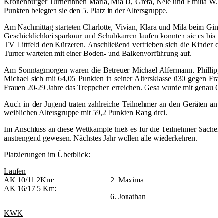
Kronenburger Turnerinnen Marla, Mia D, Greta, Nele und Emilia W. w
Punkten belegten sie den 5. Platz in der Altersgruppe.
Am Nachmittag starteten Charlotte, Vivian, Klara und Mila beim G
Geschicklichkeitsparkour und Schubkarren laufen konnten sie es bi
TV Littfeld den Kürzeren. Anschließend vertrieben sich die Kinder
Turner warteten mit einer Boden- und Balkenvorführung auf.
Am Sonntagmorgen waren die Betreuer Michael Alfermann, Phillipp
Michael sich mit 64,05 Punkten in seiner Altersklasse ü30 gegen Fr
Frauen 20-29 Jahre das Treppchen erreichen. Gesa wurde mit genau 
Auch in der Jugend traten zahlreiche Teilnehmer an den Geräten an
weiblichen Altersgruppe mit 59,2 Punkten Rang drei.
Im Anschluss an diese Wettkämpfe hieß es für die Teilnehmer Sac
anstrengend gewesen. Nächstes Jahr wollen alle wiederkehren.
Platzierungen im Überblick:
Laufen
AK 10/11 2Km:
2. Maxima
AK 16/17 5 Km:
6. Jonathan
KWK