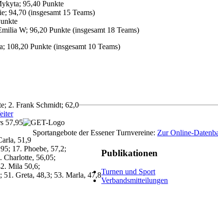
Mykyta; 95,40 Punkte
ie; 94,70 (insgesamt 15 Teams)
Punkte
Emilia W; 96,20 Punkte (insgesamt 18 Teams)
ara; 108,20 Punkte (insgesamt 10 Teams)
e; 2. Frank Schmidt; 62,0
iter
rs 57,95
Sportangebote der Essener Turnvereine:
Zur Online-Datenb
Carla, 51,9
,95; 17. Phoebe, 57,2;
Publikationen
. Charlotte, 56,05;
42. Mila 50,6;
Turnen und Sport
 51. Greta, 48,3; 53. Marla, 47,8
Verbandsmitteilungen