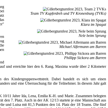
urg
bei
Team TV Kupferdreh und TV Kronenburg (TVKs)
atz
das
er"
Klara im Spagat
Nele beim Sprung
ren
Zug
die
Michael Alfermann am Barren
men
Phillipp Sickora am Barren
end
 Lauf und erreichte hier den 6. Rang. Maxima wurde über 2 Kilometer
 des Kindergruppenwettstreit. Dabei handelt es sich um einen
nders und eine Überraschung für die Teilnehmer. In diesem Jahr galt
AK 10/11 Jahre Ida, Lena, Emilia K-H. und Marie. Zusammen belegten
 den 7. Platz. Auch in der AK 12/13 startete je eine Mannschaft aus
lie und Luisa mit 81,5 Punkten den 14. Platz der 18 Teams. Die fünf