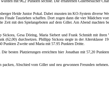
urden mit 96,2 Punkten sechste. Die erfahrenen Gillerbesucher Charlo
insberger Heide Junior Pokal. Dabei mussten im KO-System diverse 
s ins Finale Tauziehen schaffen. Dort zogen dann die vier Mädchen vo
 die Zeit mit den Spielangeboten auf dem Giller. Am Abend machten 
 Sickora, Gesa Döring, Maria Siebert und Frank Schmidt mit ihren
ank (62,00) durchsetzen. Phillipp Sickora siegte in der Altersklasse
60 Punkten Zweite und Maria mit 57.95 Punkten Dritte.
. Die besten Platzierungen erreichten hier Jonathan mit 57,20 Punkt
hen packen, Abschied vom Giller und neu gewonnen Freunden nehmen. 