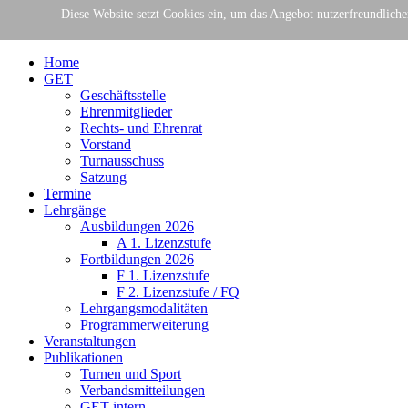
Gemeinschaft Essener Turnvereine e.V.
Diese Website setzt Cookies ein, um das Angebot nutzerfreundlich
Der Verband für Gymnastik + Turne
Home
GET
Geschäftsstelle
Ehrenmitglieder
Rechts- und Ehrenrat
Vorstand
Turnausschuss
Satzung
Termine
Lehrgänge
Ausbildungen 2026
A 1. Lizenzstufe
Fortbildungen 2026
F 1. Lizenzstufe
F 2. Lizenzstufe / FQ
Lehrgangsmodalitäten
Programmerweiterung
Veranstaltungen
Publikationen
Turnen und Sport
Verbandsmitteilungen
GET intern