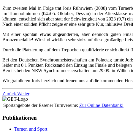
Zum zweiten Mal in Folge trat Joris Rührwiem (2008) vom Turnerbu
im Trampolinturnen (04./05. Oktober, Dessau) in der Altersklasse mä
können, entschied sich aber statt der Schwierigkeit von 2023 (9,7) ei
Nach einer soliden Pflicht zeigte er eine sehr gute Kür, inklusive Dreif
Mit einer spontan etwas abgeänderten, aber dennoch guten Finalk
Bronzemedaille! Wir sind wirklich sehr stolz auf diese großartige Lei
Durch die Platzierung auf dem Treppchen qualifizierte er sich direkt 
Bei den Deutschen Synchronmeisterschaften am Folgetag turnte Jor
leider mit 0,1 Punkten Rückstand den Einzug ins Finale und belegten 
Bereits bei den NRW Synchronmeisterschaften am 29.09. in Willich tu
Wir gratulieren Joris herzlich und freuen uns auf die kommenden Hera
Zurück
Weiter
Sportangebote der Essener Turnvereine:
Zur Online-Datenbank!
Publikationen
Turnen und Sport