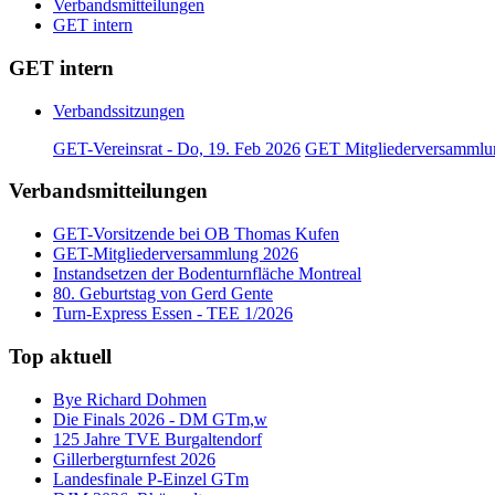
Verbandsmitteilungen
GET intern
GET intern
Verbandssitzungen
GET-Vereinsrat - Do, 19. Feb 2026
GET Mitgliederversammlun
Verbandsmitteilungen
GET-Vorsitzende bei OB Thomas Kufen
GET-Mitgliederversammlung 2026
Instandsetzen der Bodenturnfläche Montreal
80. Geburtstag von Gerd Gente
Turn-Express Essen - TEE 1/2026
Top aktuell
Bye Richard Dohmen
Die Finals 2026 - DM GTm,w
125 Jahre TVE Burgaltendorf
Gillerbergturnfest 2026
Landesfinale P-Einzel GTm