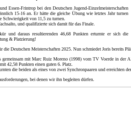
nd Essen-Frintrop bei den Deutschen Jugend-Einzelmeisterschaften
nnlich 15-16 an. Er hätte die gleiche Übung wie letztes Jahr turnen
ne Schwierigkeit von 11,5 zu turnen.
achsalto, und qualifizierte sich damit für das Finale.
ür und daraus resultierenden 46,68 Punkten erturnte er sich die
stung & Platzierung!
für die Deutschen Meisterschaften 2025. Nun schmiedet Joris bereits Plä
is gemeinsam mit Marc Ruiz Moreno (1998) vom TV Voerde in der Alt
mit 42,58 Punkten einen guten 6. Platz.
rnten die beiden als eines von zwei Synchronpaaren und erreichten den
usforderungen, bei denen wir ihn begleiten dürfen.