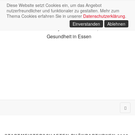
Diese Website setzt Cookies ein, um das Angebot
Gemeinschaft Essener
nutzerfreundlicher und funktionaler zu gestalten. Mehr zum
Turnvereine e.V.
Thema Cookies erfahren Sie in unserer
Datenschutzerklärung
.
Einverstanden
Ablehnen
Der Verband für Gymnastik + Turnen, Freizeit +
Gesundheit in Essen