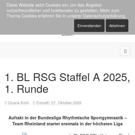
Diese Website setzt Cookies ein, um das Angebot
Gemeinschaft Essener
nutzerfreundlicher und funktionaler zu gestalten. Mehr zum
Turnvereine e.V.
Thema Cookies erfahren Sie in unserer
Datenschutzerklärung
.
Einverstanden
Ablehnen
Der Verband für Gymnastik + Turnen, Freizeit + Gesundheit in
Essen
1. BL RSG Staffel A 2025,
1. Runde
Oxana Kohl
Erstellt: 27. Oktober 2025
Auftakt in der Bundesliga Rhythmische Sportgymnastik –
Team Rheinland startet erstmals in der höchsten Liga