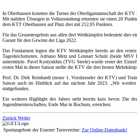
In Oberhausen konnten die Turner der Oberligamannschaft der KTV R
Mit stabilen Übungen in Vollausstattung erturnten sie einen 20 Punk
dem KTT Oberhausen auf Platz drei mit 212,95 Punkten.
Für das Gesamtergebnis aus allen drei Wettkämpfen bedeutete dies e
Garant für den Gewinn der Liga 2022.
Das Fundament legten die KTV Wettkämpfer bereits an den ersten 
Tageshöchstnoten. Adriano Metz und Lennart Schulz (beide MSV Du
unterstützte. Pavel Kostyukhin (TVG Steele) wurde erster der Ein
ersten Mal in dieser Saison stellte die KTV die drei besten Mehrkämpf
Prof. Dr. Dirk Reinhardt (neuer 1. Vorsitzender der KTV) und Train
Saison auch im Hinblick auf das nächste Jahr 2023. „Wir werden 
stattgefunden.
Ein weiteres Highlight des Jahres steht bereits kurz bevor. Die d
Jugendmeisterschaften, Ende Mai in Bochum, erreichen.
Zurück
Weiter
Sportangebote der Essener Turnvereine:
Zur Online-Datenbank!