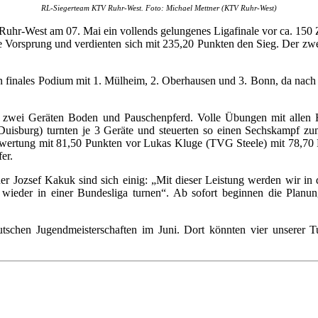
RL-Siegerteam KTV Ruhr-West. Foto: Michael Mettner (KTV Ruhr-West)
uhr-West am 07. Mai ein vollends gelungenes Ligafinale vor ca. 150 
te Vorsprung und verdienten sich mit 235,20 Punkten den Sieg. Der zw
in finales Podium mit 1. Mülheim, 2. Oberhausen und 3. Bonn, da nac
zwei Geräten Boden und Pauschenpferd. Volle Übungen mit allen Hö
isburg) turnten je 3 Geräte und steuerten so einen Sechskampf zum
zelwertung mit 81,50 Punkten vor Lukas Kluge (TVG Steele) mit 78,70
er.
er Jozsef Kakuk sind sich einig: „Mit dieser Leistung werden wir in 
wieder in einer Bundesliga turnen“. Ab sofort beginnen die Planu
eutschen Jugendmeisterschaften im Juni. Dort könnten vier unserer 