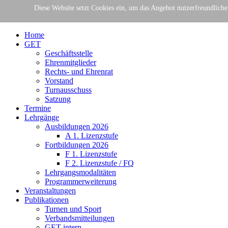
Gemeinschaft Essener Turnvereine e.V.
Diese Website setzt Cookies ein, um das Angebot nutzerfreundlich
Der Verband für Gymnastik + Turne
Home
GET
Geschäftsstelle
Ehrenmitglieder
Rechts- und Ehrenrat
Vorstand
Turnausschuss
Satzung
Termine
Lehrgänge
Ausbildungen 2026
A 1. Lizenzstufe
Fortbildungen 2026
F 1. Lizenzstufe
F 2. Lizenzstufe / FQ
Lehrgangsmodalitäten
Programmerweiterung
Veranstaltungen
Publikationen
Turnen und Sport
Verbandsmitteilungen
GET intern